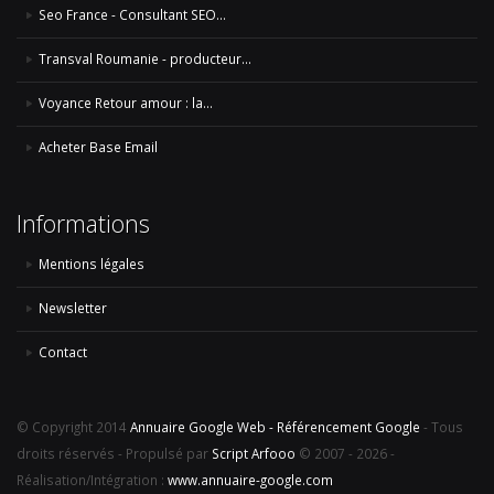
Seo France - Consultant SEO...
Transval Roumanie - producteur...
Voyance Retour amour : la...
Acheter Base Email
Informations
Mentions légales
Newsletter
Contact
© Copyright 2014
Annuaire Google Web - Référencement Google
- Tous
droits réservés - Propulsé par
Script Arfooo
© 2007 - 2026 -
Réalisation/Intégration :
www.annuaire-google.com