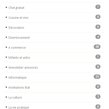
1
Chat gratuit
0
Cuisine et vins
6
Décoration
4
Divertissement
48
e commerce
1
Enfants et ados
8
Immobilier annonces
25
Informatique
0
Institutions Etat
3
La culture
6
La vie pratique