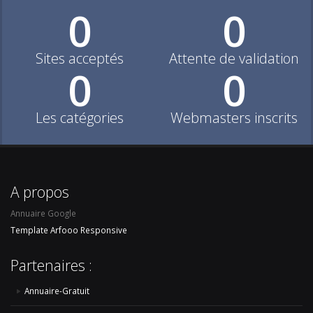
0
0
Sites acceptés
Attente de validation
0
0
Les catégories
Webmasters inscrits
A propos
Annuaire Google
Template Arfooo Responsive
Partenaires :
Annuaire-Gratuit