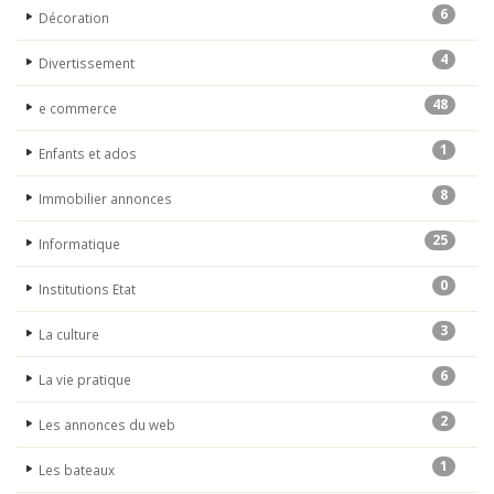
6
Décoration
4
Divertissement
48
e commerce
1
Enfants et ados
8
Immobilier annonces
25
Informatique
0
Institutions Etat
3
La culture
6
La vie pratique
2
Les annonces du web
1
Les bateaux