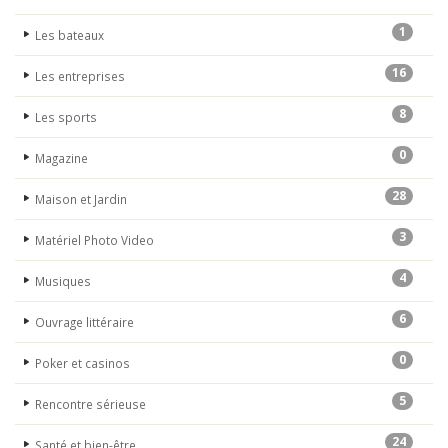
1
Les bateaux
16
Les entreprises
8
Les sports
0
Magazine
28
Maison et Jardin
3
Matériel Photo Video
4
Musiques
6
Ouvrage littéraire
0
Poker et casinos
5
Rencontre sérieuse
24
Santé et bien-être