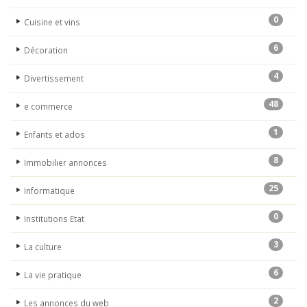
0
Cuisine et vins
6
Décoration
4
Divertissement
48
e commerce
1
Enfants et ados
8
Immobilier annonces
25
Informatique
0
Institutions Etat
3
La culture
6
La vie pratique
2
Les annonces du web